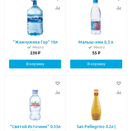
"Жемчужина Гор" 10л
Малыш-ням 0,5 л.
Много
Много
230
₽
55
₽
В корзину
В корзину
"Святой Источник" 0.33л
San Pellegrino 0.2л (