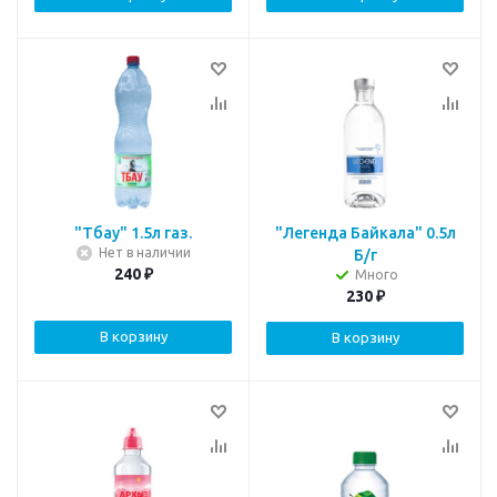
"Тбау" 1.5л газ.
"Легенда Байкала" 0.5л
Нет в наличии
Б/г
240
₽
Много
230
₽
В корзину
В корзину