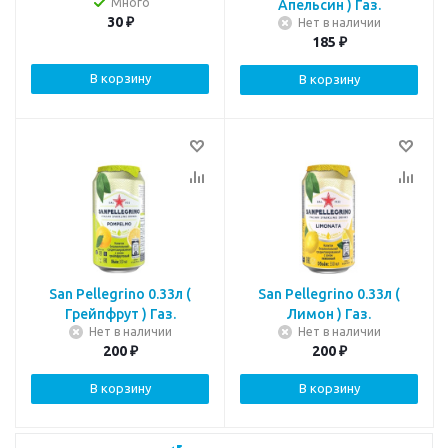
Много
Апельсин ) Газ.
30
₽
Нет в наличии
185
₽
В корзину
В корзину
San Pellegrino 0.33л (
San Pellegrino 0.33л (
Грейпфрут ) Газ.
Лимон ) Газ.
Нет в наличии
Нет в наличии
200
₽
200
₽
В корзину
В корзину