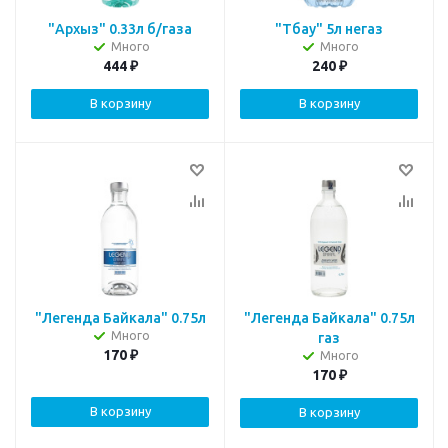
"Архыз" 0.33л б/газа
"Тбау" 5л негаз
Много
Много
444
₽
240
₽
В корзину
В корзину
"Легенда Байкала" 0.75л
"Легенда Байкала" 0.75л
Много
газ
170
₽
Много
170
₽
В корзину
В корзину