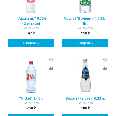
"Архызик" 0.33л
Volvic ("Вольвик") 0.33л
(Детская)
Бг.
Много
Много
47
₽
110
₽
В корзину
В корзину
"Vittel" 1л Бг.
Волжанка стек. 0,33 л.
Много
Много
230
₽
100
₽