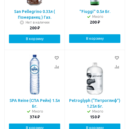
San Pellegrino 0.33л (
"Fiuggi" 0.5л Бг.
Много
Померанец ) Газ.
200
₽
Нет в наличии
200
₽
В корзину
В корзину
SPA Reine (СПА Рейн) 1.5л
Petroglyph (“Петроглиф”)
Бг.
1.25л Бг.
Много
Много
374
₽
150
₽
В корзину
В корзину