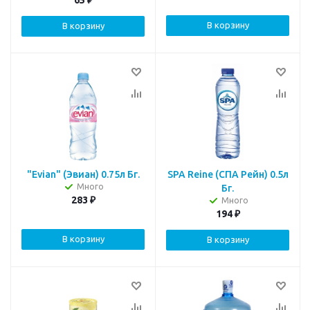
65
₽
В корзину
В корзину
"Evian" (Эвиан) 0.75л Бг.
SPA Reine (СПА Рейн) 0.5л
Много
Бг.
283
₽
Много
194
₽
В корзину
В корзину