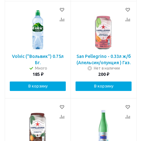
Volvic ("Вольвик") 0.75л
San Pellegrino - 0.33л ж/б
Бг.
(Апельсин/опунция ) Газ.
Много
Нет в наличии
185
₽
200
₽
В корзину
В корзину