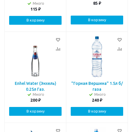
85
₽
Много
115
₽
В корзину
В корзину
Enhel Water (Энхель)
"Горная Вершина" 1.5л б/
0.25л Газ.
газа
Много
Много
200
₽
240
₽
В корзину
В корзину