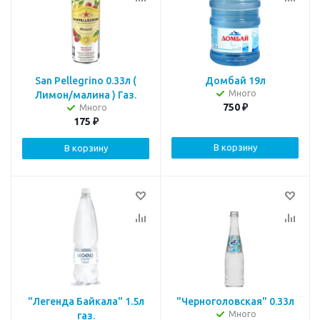
San Pellegrino 0.33л (
Домбай 19л
Много
Лимон/малина ) Газ.
750
₽
Много
175
₽
В корзину
В корзину
"Легенда Байкала" 1.5л
"Черноголовская" 0.33л
Много
газ.