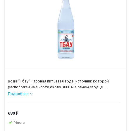
Вода “Тбау” – горная питьевая вода, источник которой
расположен на высоте около 3000 м в самом сердце
Северной Осетии, славящейся своей исключительной
Подробнее
чистотой природных вод.
680
₽
Много