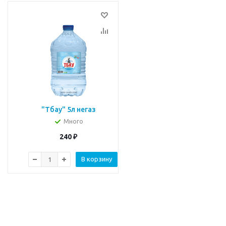
"Тбау" 5л негаз
Много
240
₽
В корзину