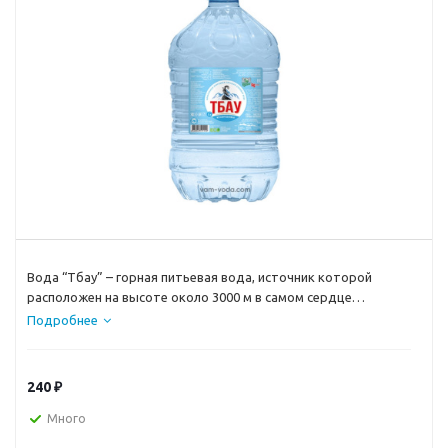
Вода “Тбау” – горная питьевая вода, источник которой
расположен на высоте около 3000 м в самом сердце
Северной Осетии, славящейся своей исключительной
Подробнее
чистотой природных вод
240
₽
Много