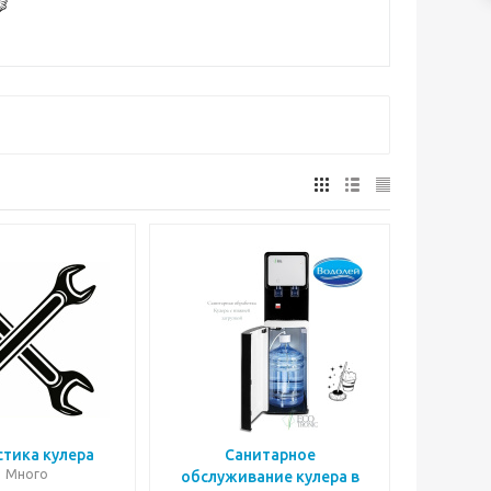
тика кулера
Санитарное
Много
обслуживание кулера в