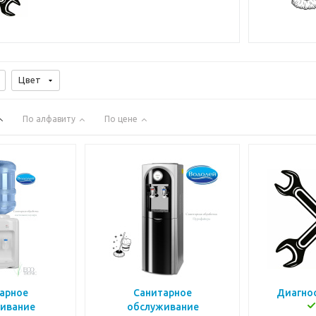
Цвет
По алфавиту
По цене
арное
Санитарное
Диагнос
ивание
обслуживание