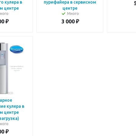
о кулера в
пурифайера в сервисном
м центре
центре
ного
Много
00
₽
3 000
₽
арное
ие кулера в
м центре
загрузка)
ного
00
₽