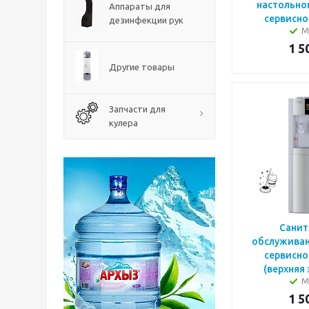
настольног
Аппараты для
сервисно
дезинфекции рук
М
1 5
Другие товары
Запчасти для
кулера
Санит
обслуживан
сервисно
(верхняя 
М
1 5