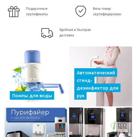
Подарочные
Весь товар
сертификаты
сертифицирован
Удобная и быстрая
доставка
Автоматический
стенд-
дезинфектор для
Помпы для воды
рук