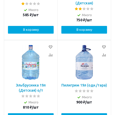
(Детская)
Много
585
₽
/шт
Много
750
₽
/шт
В корзину
В корзину
Эльбрусинка 19л
Пилигрим 19л (одн./тара)
(Детская) о/т
Много
900
₽
/шт
Много
810
₽
/шт