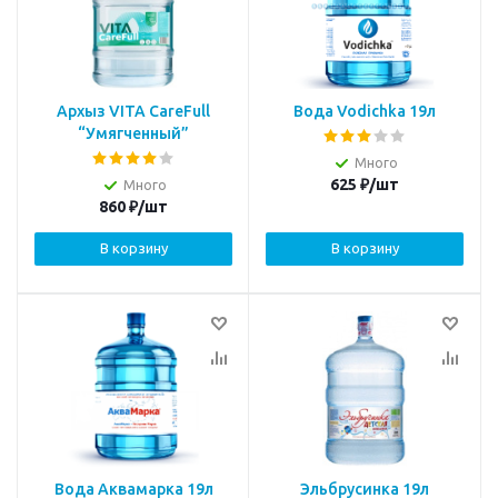
Архыз VITA CareFull
Вода Vodichka 19л
“Умягченный”
Много
625
₽
/шт
Много
860
₽
/шт
В корзину
В корзину
Вода Аквамарка 19л
Эльбрусинка 19л