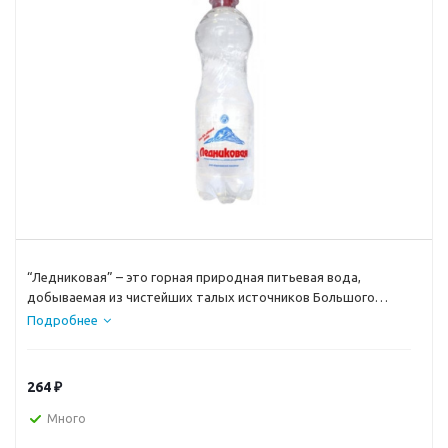
“Ледниковая” – это горная природная питьевая вода,
добываемая из чистейших талых источников Большого
Кавказского хребта в районе границы известного
Подробнее
Тебердинского биосферного заповедника в Карачаево-
Черкесской Республике.
264
₽
Много