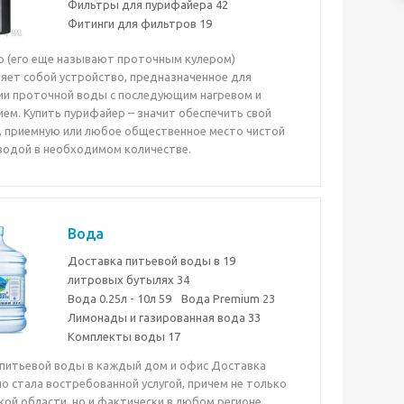
Фильтры для пурифайера
42
Фитинги для фильтров
19
 (его еще называют проточным кулером)
яет собой устройство, предназначенное для
и проточной воды с последующим нагревом и
ем. Купить пурифайер – значит обеспечить свой
, приемную или любое общественное место чистой
водой в необходимом количестве.
Вода
Доставка питьевой воды в 19
литровых бутылях
34
Вода 0.25л - 10л
59
Вода Premium
23
Лимонады и газированная вода
33
Комплекты воды
17
питьевой воды в каждый дом и офис Доставка
о стала востребованной услугой, причем не только
кой области, но и фактически в любом регионе