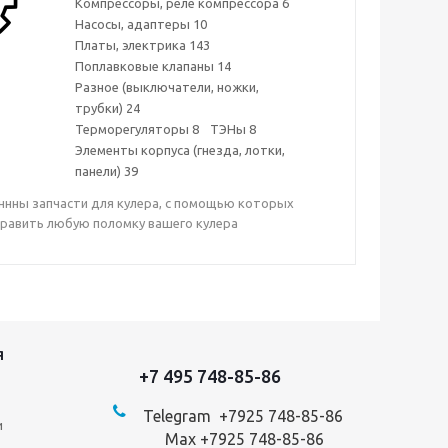
Компрессоры, реле компрессора
6
Насосы, адаптеры
10
Платы, электрика
143
Поплавковые клапаны
14
Разное (выключатели, ножки,
трубки)
24
Терморегуляторы
8
ТЭНы
8
Элементы корпуса (гнезда, лотки,
панели)
39
ннны запчасти для кулера, с помощью которых
равить любую поломку вашего кулера
Я
+7 495 748-85-86
Telegram +7
925 748-85-86
и
Max +7925 748-85-86