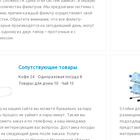
 сложности. Цена этих систем зависит, в первую
 количества фильтров. Мы предлагаем системы с
рами, причем каждый фильтр осуществляет свой
тки. Обратите внимание, что все фильтр-
торые производятся на сегодняшний день, могут
 одному из двух типов – проточные и с
смосом
Сопутствующие товары
Кофе
24
Одноразовая посуда
8
Товары для дома
10
Чай
15
у на нашем сайте вы можете буквально за пару
Стойки дл
сь процесс не займет и пары минут. Также вы
размещени
мить заказ и по телефону, а наш менеджер
подходяща
все интересующие вас вопросы. Доставка посуды
представл
на следующий день после заказа. Услуга
материало
я заказчиков из Москвы и Московской области