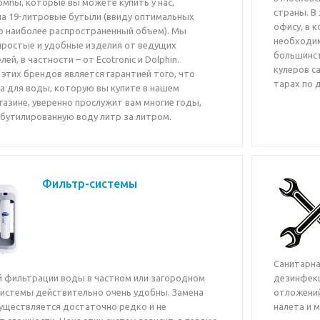
омпы, которые вы можете купить у нас,
страны. В
на 19-литровые бутыли (ввиду оптимальных
офису, в к
о наиболее распространенный объем). Мы
необходим
простые и удобные изделия от ведущих
большинст
ей, в частности – от Ecotronic и Dolphin.
кулеров са
этих брендов является гарантией того, что
тарах по 
а для воды, которую вы купите в нашем
азине, уверенно прослужит вам многие годы,
 бутилированную воду литр за литром.
Фильтр-системы
Санитарна
 фильтрации воды в частном или загородном
дезинфекц
системы действительно очень удобны. Замена
отложений
уществляется достаточно редко и не
налета и м