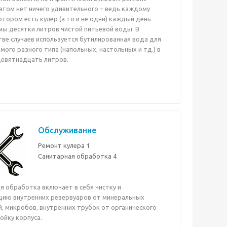
 этом нет ничего удивительного – ведь каждому
отором есть кулер (а то и не одни) каждый день
ы десятки литров чистой питьевой воды. В
ве случаев используется бутилированная вода для
мого разного типа (напольных, настольных и тд.) в
девятнадцать литров.
Обслуживание
Ремонт кулера
1
Санитарная обработка
4
я обработка включает в себя чистку и
ию внутренних резервуаров от минеральных
, микробов, внутренних трубок от органического
ойку корпуса.