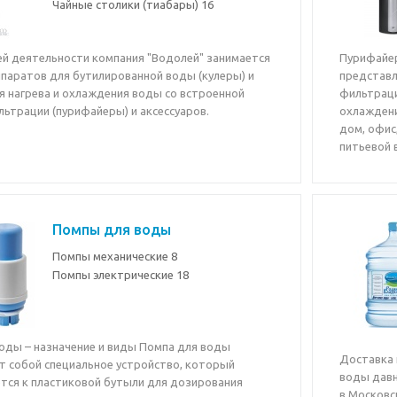
Чайные столики (тиабары)
16
оей деятельности компания "Водолей" занимается
Пурифайер
ппаратов для бутилированной воды (кулеры) и
представл
я нагрева и охлаждения воды со встроенной
фильтраци
ьтрации (пурифайеры) и аксессуаров.
охлаждени
дом, офис
питьевой 
Помпы для воды
Помпы механические
8
Помпы электрические
18
оды – назначение и виды Помпа для воды
Доставка 
т собой специальное устройство, который
воды давн
тся к пластиковой бутыли для дозирования
в Московс