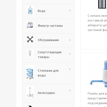
Вода
С начала св
поставкой а
аппараты дл
Фильтр-системы
системой фил
Обслуживание
Сопутствующие
товары
Стеллажи для
воды
Аксессуары
Помпы для в
представляе
подсоединяе