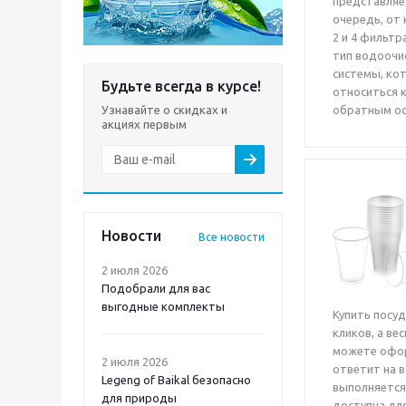
представляет
очередь, от
2 и 4 фильт
тип водоочис
системы, ко
Будьте всегда в курсе!
относиться к
Узнавайте о скидках и
обратным о
акциях первым
Новости
Все новости
2 июля 2026
Подобрали для вас
выгодные комплекты
Купить посуд
кликов, а ве
можете офор
2 июля 2026
ответит на 
Legeng of Baikal безопасно
выполняется 
для природы
доступна дл