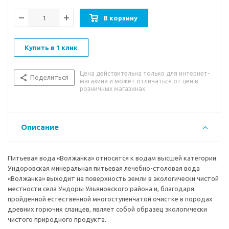
Минеральная вода «Волжанка» относится к сульфатно–
гидрокарбонатному магниево-кальциевому типу. По
В корзину
химическому составу минеральная вода «Волжанка» с
минерализацией от 0,8 до 1,2 г/л содержит биологически
активные компоненты - органические вещества на основе
Купить в 1 клик
комплекса природных (гуминовых) соединений. Согласно
бальнеологическому заключению и классификации
Цена действительна только для интернет-
минеральных вод в ГОСТ Р 54316-2011 «Воды минеральные
Поделиться
магазина и может отличаться от цен в
природные питьевые» минеральная лечебно-столовая вода
розничных магазинах
«Волжанка» на данный момент является единственным и
уникальным представителем ХХХIII группы лечебно-столовых
вод с высоким содержанием органических веществ, с
Описание
наименованием гидрохимического типа «Ундоровский».
Питьевая вода «Волжанка» относится к водам высшей категории.
Ундоровская минеральная питьевая лечебно-столовая вода
«Волжанка» выходит на поверхность земли в экологически чистой
местности села Ундоры Ульяновского района и, благодаря
пройденной естественной многоступенчатой очистке в породах
древних горючих сланцев, являет собой образец экологически
чистого природного продукта.