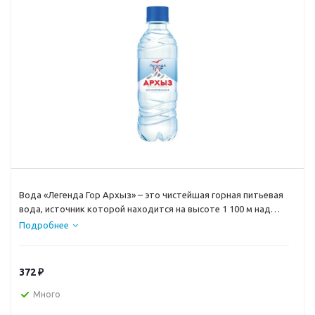
Вода «Легенда Гор Архыз» – это чистейшая горная питьевая
вода, источник которой находится на высоте 1 100 м над
уровнем моря в Архызском ущелье Карачаево-Черкесской
Подробнее
Республики.
372
₽
Много