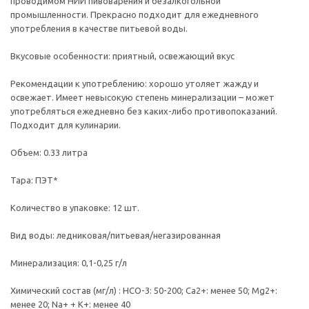
проводимом НИИ пивоварения и безалкогольной
промышленности. Прекрасно подходит для ежедневного
употребления в качестве питьевой воды.
Вкусовые особенности: приятный, освежающий вкус
Рекомендации к употреблению: хорошо утоляет жажду и
освежает. Имеет невысокую степень минерализации – может
употребляться ежедневно без каких-либо противопоказаний.
Подходит для кулинарии.
Объем: 0.33 литра
Тара: ПЭТ*
Количество в упаковке: 12 шт.
Вид воды: ледниковая/питьевая/негазированная
Минерализация: 0,1-0,25 г/л
Химический состав (мг/л) : HCO-3: 50-200; Ca2+: менее 50; Mg2+:
менее 20; Na+ + K+: менее 40