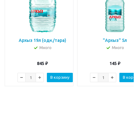
Архыз 19л (одн./тара)
"Архыз" 5л
Много
Много
845
₽
145
₽
В корзину
В корзин