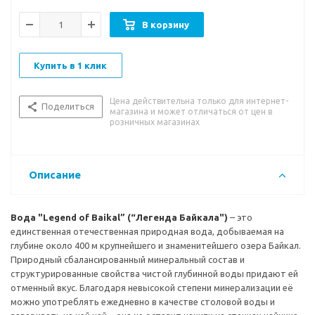
Вкусовые особенности:
мягкий и нейтральный водный вкус
В корзину
Рекомендации к употреблению:
хорошо утоляет жажду.
Имеет невысокую степень минерализации, поэтому может
Купить в 1 клик
употребляться ежедневно без каких-либо ограничений.
Цена действительна только для интернет-
Поделиться
магазина и может отличаться от цен в
розничных магазинах
Описание
Вода "Legend of Baikal” (“Легенда Байкала")
– это
единственная отечественная природная вода, добываемая на
глубине около 400 м крупнейшего и знаменитейшего озера Байкал.
Природный сбалансированный минеральный состав и
структурированные свойства чистой глубинной воды придают ей
отменный вкус. Благодаря невысокой степени минерализации её
можно употреблять ежедневно в качестве столовой воды и