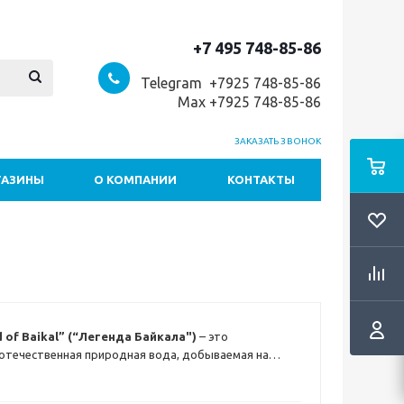
+7 495 748-85-86
Telegram +7
925 748-85-86
Max +7925 748-85-86
ЗАКАЗАТЬ ЗВОНОК
ГАЗИНЫ
О КОМПАНИИ
КОНТАКТЫ
 of Baikal” (“Легенда Байкала")
– это
отечественная природная вода, добываемая на
 400 м крупнейшего и знаменитейшего озера Байкал.
алансированный минеральный состав и