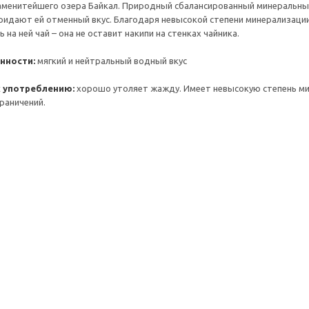
аменитейшего озера Байкал. Природный сбалансированный минеральный
ридают ей отменный вкус. Благодаря невысокой степени минерализаци
 на ней чай – она не оставит накипи на стенках чайника.
нности:
мягкий и нейтральный водный вкус
 употреблению:
хорошо утоляет жажду. Имеет невысокую степень ми
граничений.