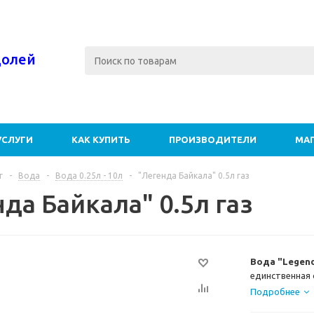
долей
УСЛУГИ
КАК КУПИТЬ
ПРОИЗВОДИТЕЛИ
МА
г
-
Вода
-
Вода 0.25л - 10л
-
"Легенда Байкала" 0.5л газ
да Байкала" 0.5л газ
Вода "Legend
единственная 
глубине около
Подробнее
Природный сб