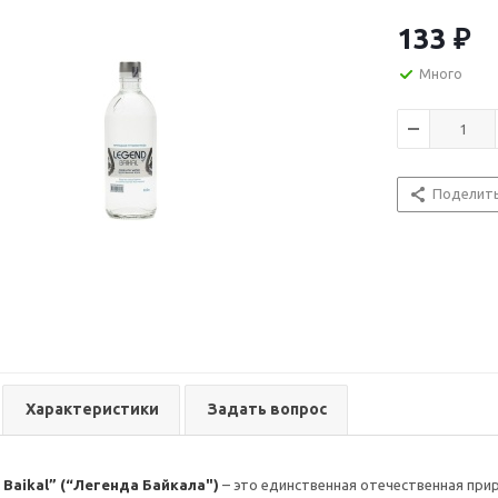
структурирова
отменный вкус
133
₽
можно употреб
заваривать на 
Много
Вкусовые ос
Рекомендаци
невысокую сте
Поделит
ежедневно без
Характеристики
Задать вопрос
 Baikal” (“Легенда Байкала")
– это единственная отечественная прир