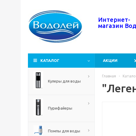
Интернет-
магазин
Во
КАТАЛОГ
АКЦИИ
Главная
-
Катало
Кулеры для воды
"Леген
Пурифайеры
Помпы для воды