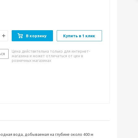
нные свойства чистой глубинной воды придают ей
. Благодаря невысокой степени минерализации её
лять ежедневно в качестве столовой воды и
ней чай – она не оставит накипи на стенках чайника.
обенности:
мягкий и нейтральный водный вкус
В корзину
Купить в 1 клик
и к употреблению:
хорошо утоляет жажду. Имеет
пень минерализации, поэтому может употребляться
Цена действительна только для интернет-
ься
магазина и может отличаться от цен в
 каких-либо ограничений.
розничных магазинах
одная вода, добываемая на глубине около 400 м