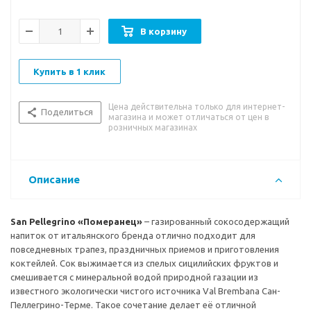
Бутылка с шершавой поверхностью, напоминающей корку
цитрусов, и богатство вкуса создадут впечатление, что вы
В корзину
пробуете настоящий померанец.
Вкусовые качества:
насыщенный освежающий вкус с
Купить в 1 клик
яркими оттенками спелого померанца и приятным
цитрусовым послевкусием.
Цена действительна только для интернет-
Поделиться
магазина и может отличаться от цен в
Рекомендации к употреблению:
прекрасно подойдет в
розничных магазинах
качестве приятного освежающего напитка на протяжении
всего дня. Также станет хорошей основой для
приготовления различных коктейлей. Рекомендуется пить в
Описание
охлажденном виде.
San Pellegrino «Померанец»
– газированный сокосодержащий
напиток от итальянского бренда отлично подходит для
повседневных трапез, праздничных приемов и приготовления
коктейлей. Сок выжимается из спелых сицилийских фруктов и
смешивается с минеральной водой природной газации из
известного экологически чистого источника Val Brembana Сан-
Пеллегрино-Терме. Такое сочетание делает её отличной