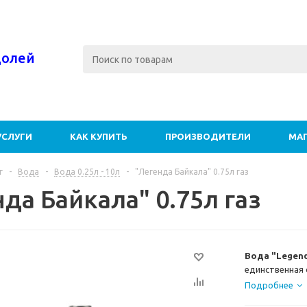
долей
УСЛУГИ
КАК КУПИТЬ
ПРОИЗВОДИТЕЛИ
МА
г
-
Вода
-
Вода 0.25л - 10л
-
"Легенда Байкала" 0.75л газ
да Байкала" 0.75л газ
Вода "Legend
единственная 
глубине около
Подробнее
Природный сб