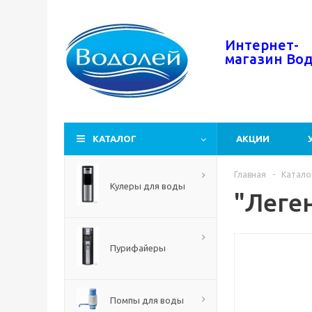
Интернет-
магазин
Во
КАТАЛОГ
АКЦИИ
Главная
-
Катало
Кулеры для воды
"Леген
Пурифайеры
Помпы для воды