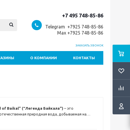
+7 495 748-85-86
Telegram +7
925 748-85-86
Max +7925 748-85-86
ЗАКАЗАТЬ ЗВОНОК
ГАЗИНЫ
О КОМПАНИИ
КОНТАКТЫ
 of Baikal” (“Легенда Байкала")
– это
отечественная природная вода, добываемая на
 400 м крупнейшего и знаменитейшего озера Байкал.
алансированный минеральный состав и