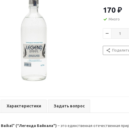
структурирова
отменный вкус
170
₽
можно употреб
заваривать на 
Много
Вкусовые ос
Рекомендаци
невысокую сте
Поделит
ежедневно без
Характеристики
Задать вопрос
 Baikal” (“Легенда Байкала")
– это единственная отечественная прир