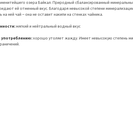
аменитейшего озера Байкал. Природный сбалансированный минеральный
ридают ей отменный вкус. Благодаря невысокой степени минерализаци
 на ней чай – она не оставит накипи на стенках чайника.
нности:
мягкий и нейтральный водный вкус
 употреблению:
хорошо утоляет жажду. Имеет невысокую степень ми
граничений.