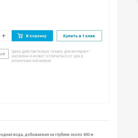
нные свойства чистой глубинной воды придают ей
. Благодаря невысокой степени минерализации её
лять ежедневно в качестве столовой воды и
ней чай – она не оставит накипи на стенках чайника.
обенности:
мягкий и нейтральный водный вкус
В корзину
Купить в 1 клик
и к употреблению:
хорошо утоляет жажду. Имеет
пень минерализации, поэтому может употребляться
Цена действительна только для интернет-
ься
магазина и может отличаться от цен в
 каких-либо ограничений.
розничных магазинах
одная вода, добываемая на глубине около 400 м