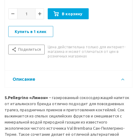
Вкусовые качества:
насыщенный освежающий вкус с
В корзину
яркими оттенками спелого лимона и приятным цитрусовым
послевкусием.
Купить в 1 клик
Рекомендации к употреблению:
прекрасно подойдет в
качестве приятного освежающего напитка на протяжении
Цена действительна только для интернет-
всего дня. Также станет хорошей основой для
Поделиться
магазина и может отличаться от цен в
приготовления различных коктейлей. Рекомендуется пить в
розничных магазинах
охлажденном виде.
Описание
S.Pellegrino «Лимон»
– газированный сокосодержащий напиток
от итальянского бренда отлично подходит для повседневных
трапез, праздничных приемов и приготовления коктейлей. Сок
выжимается из спелых сицилийских фруктов и смешивается с
минеральной водой природной газации из известного
экологически чистого источника Val Brembana Сан-Пеллегрино-
Терме. Такое сочетание делает её отличной альтернативой