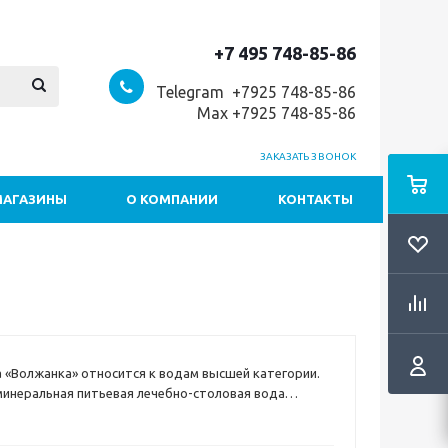
+7 495 748-85-86
Telegram +7
925 748-85-86
Max +7925 748-85-86
ЗАКАЗАТЬ ЗВОНОК
МАГАЗИНЫ
О КОМПАНИИ
КОНТАКТЫ
 «Волжанка» относится к водам высшей категории.
инеральная питьевая лечебно-столовая вода
ходит на поверхность земли в экологически чистой
а Ундоры Ульяновского района и, благодаря