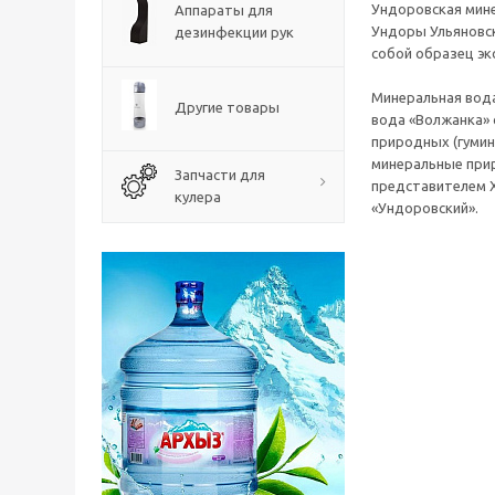
Ундоровская мине
Аппараты для
Ундоры Ульяновск
дезинфекции рук
собой образец эк
Минеральная вода
Другие товары
вода «Волжанка» 
природных (гумин
минеральные прир
Запчасти для
представителем Х
кулера
«Ундоровский».