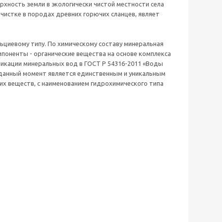
хность земли в экологически чистой местности села
чистке в породах древних горючих сланцев, являет
циевому типу. По химическому составу минеральная
мпоненты - органические вещества на основе комплекса
фикации минеральных вод в ГОСТ Р 54316-2011 «Воды
данный момент является единственным и уникальным
их веществ, с наименованием гидрохимического типа