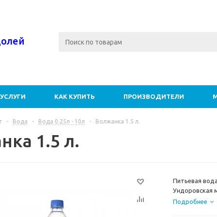
долей
УСЛУГИ
КАК КУПИТЬ
ПРОИЗВОДИТЕЛИ
г
-
Вода
-
Вода 0.25л - 10л
-
Волжанка 1.5 л.
ка 1.5 л.
Питьевая вода
Ундоровская м
«Волжанка» вы
Подробнее
местности сел