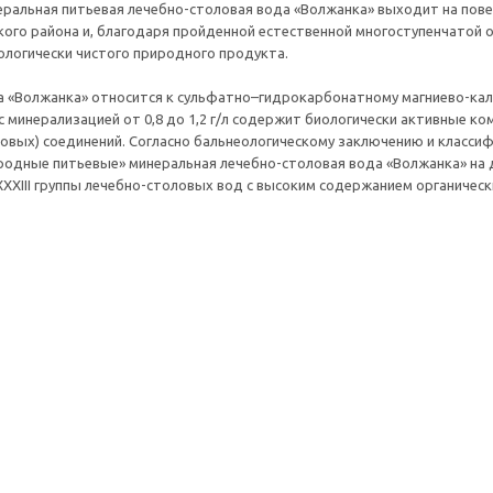
ральная питьевая лечебно-столовая вода «Волжанка» выходит на повер
ого района и, благодаря пройденной естественной многоступенчатой о
ологически чистого природного продукта.
 «Волжанка» относится к сульфатно–гидрокарбонатному магниево-каль
с минерализацией от 0,8 до 1,2 г/л содержит биологически активные ко
овых) соединений. Согласно бальнеологическому заключению и класси
одные питьевые» минеральная лечебно-столовая вода «Волжанка» на 
ХХIII группы лечебно-столовых вод с высоким содержанием органическ