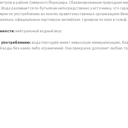
 метров в районе Северного Йоркшира. Сбалансированная природная ми
. Вода разливается по бутылкам непосредственно у источника, что гар
ярен по употреблению во многих правительственных организациях Вел
 являлась официальным партнером английских турниров по игре в гольф
нности:
нейтральный водный вкус
 употреблению:
вода Harrogate имеет невысокую минерализацию, бл
й воды без каких-либо ограничений. Она прекрасно дополнит любую тр