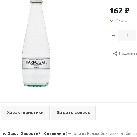
придает прият
по бутылкам н
162
₽
первозданный 
употреблению 
Много
Великобритани
раз являлась 
в гольф.
Вкусовые ос
Поделит
Рекомендаци
невысокую ми
ежедневно в к
Она прекрасно
Характеристики
Задать вопрос
ling Glass (Харрогейт Спарклинг)
– вода из Великобритании, добытая