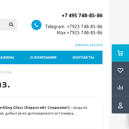
+7 495 748-85-86
Telegram +7
925 748-85-86
Max +7925 748-85-86
ЗАКАЗАТЬ ЗВОНОК
ГАЗИНЫ
О КОМПАНИИ
КОНТАКТЫ
33л Газ.
з.
arkling Glass (Харрогейт Спарклинг)
– вода из
и, добытая из артезианского источника,
о на глубине более 40 метров в районе Северного
алансированная природная минерализация этой воды