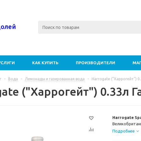
долей
УСЛУГИ
КАК КУПИТЬ
ПРОИЗВОДИТЕЛИ
МА
г
-
Вода
-
Лимонады и газированная вода
-
Harrogate ("Харрогейт") 0.
ate ("Харрогейт") 0.33л Га
Harrogate Sp
Великобритани
расположенног
Подробнее
Йоркшира. Сб