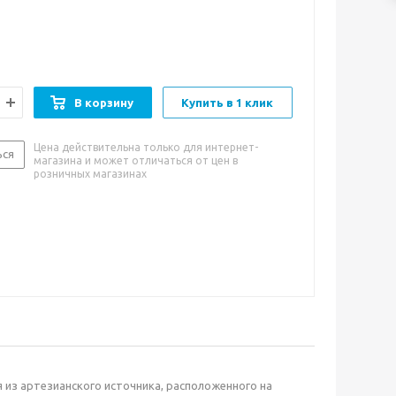
ный, мягкий и нейтральный вкус. Вода разливается
епосредственно у источника, что гарантирует её
вкус и чистоту. Этот бренд воды очень популярен по
во многих правительственных организациях
и, а также элитных ресторанах. Вода Harrogate не
официальным партнером английских турниров по игре
В корзину
Купить в 1 клик
обенности:
нейтральный водный вкус
Цена действительна только для интернет-
ься
магазина и может отличаться от цен в
розничных магазинах
и к употреблению:
вода Harrogate имеет
нерализацию, благодаря чему может употребляться
ачестве столовой воды без каких-либо ограничений.
 дополнит любую трапезу.
 из артезианского источника, расположенного на