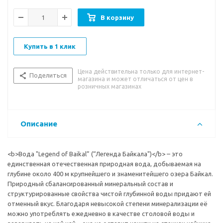
Вкусовые особенности:
мягкий и нейтральный водный вкус
В корзину
Рекомендации к употреблению:
хорошо утоляет жажду.
Имеет невысокую степень минерализации, поэтому может
Купить в 1 клик
употребляться ежедневно без каких-либо ограничений.
Цена действительна только для интернет-
Поделиться
магазина и может отличаться от цен в
розничных магазинах
Описание
<b>Вода "Legend of Baikal” (“Легенда Байкала")</b> – это
единственная отечественная природная вода, добываемая на
глубине около 400 м крупнейшего и знаменитейшего озера Байкал.
Природный сбалансированный минеральный состав и
структурированные свойства чистой глубинной воды придают ей
отменный вкус. Благодаря невысокой степени минерализации её
можно употреблять ежедневно в качестве столовой воды и