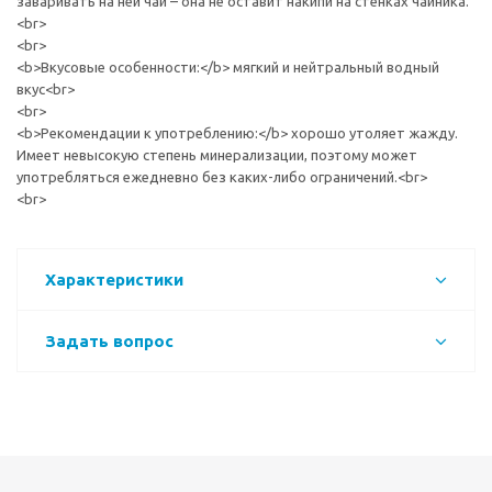
заваривать на ней чай – она не оставит накипи на стенках чайника.
<br>
<br>
<b>Вкусовые особенности:</b> мягкий и нейтральный водный
вкус<br>
<br>
<b>Рекомендации к употреблению:</b> хорошо утоляет жажду.
Имеет невысокую степень минерализации, поэтому может
употребляться ежедневно без каких-либо ограничений.<br>
<br>
Характеристики
Задать вопрос