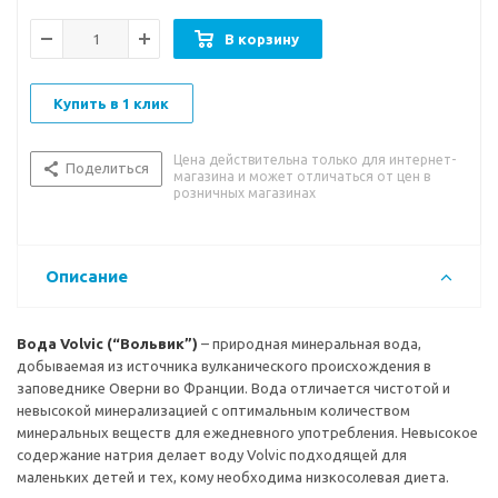
Вкусовые особенности:
приятный легкий вкус
В корзину
Рекомендации к употреблению:
хорошо утоляет жажду и
освежает. Имеет невысокую степень минерализации – может
употребляться ежедневно без каких-либо
Купить в 1 клик
противопоказаний.
Цена действительна только для интернет-
Поделиться
магазина и может отличаться от цен в
розничных магазинах
Описание
Вода Volvic (“Вольвик”)
– природная минеральная вода,
добываемая из источника вулканического происхождения в
заповеднике Оверни во Франции. Вода отличается чистотой и
невысокой минерализацией с оптимальным количеством
минеральных веществ для ежедневного употребления. Невысокое
содержание натрия делает воду Volvic подходящей для
маленьких детей и тех, кому необходима низкосолевая диета.