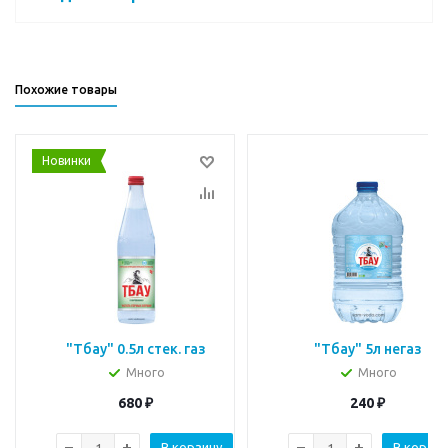
Похожие товары
Новинки
"Тбау" 0.5л стек. газ
"Тбау" 5л негаз
Много
Много
680
₽
240
₽
В корзину
В корзин