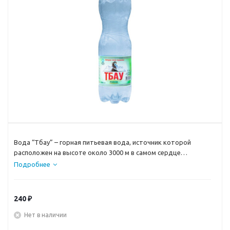
Вода “Тбау” – горная питьевая вода, источник которой
расположен на высоте около 3000 м в самом сердце
Северной Осетии, славящейся своей исключительной
Подробнее
чистотой природных вод.
240
₽
Нет в наличии