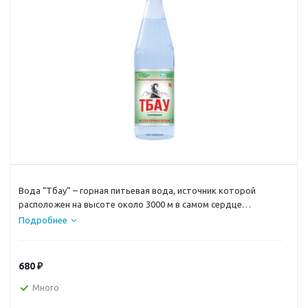
Вода “Тбау” – горная питьевая вода, источник которой
расположен на высоте около 3000 м в самом сердце
Северной Осетии, славящейся своей исключительной
Подробнее
чистотой природных вод.
680
₽
Много