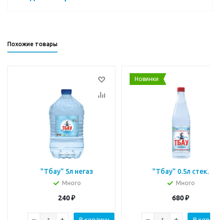
Похожие товары
Новинки
"Тбау" 5л негаз
"Тбау" 0.5л стек.
Много
Много
240
₽
680
₽
В корзину
В корзин