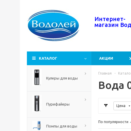
Интернет-
магазин
Во
КАТАЛОГ
АКЦИИ
Главная
-
Катало
Кулеры для воды
Вода 0
Пурифайеры
Цена
По популярности
Помпы для воды