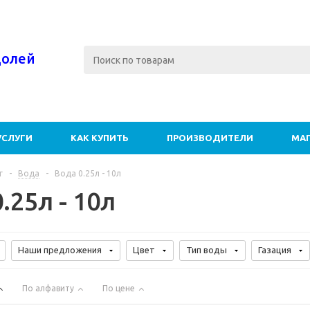
долей
УСЛУГИ
КАК КУПИТЬ
ПРОИЗВОДИТЕЛИ
МА
г
-
Вода
-
Вода 0.25л - 10л
.25л - 10л
Наши предложения
Цвет
Тип воды
Газация
По алфавиту
По цене