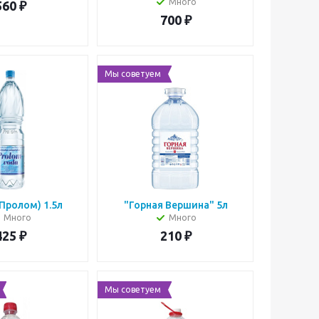
Много
560
₽
700
₽
Мы советуем
Пролом) 1.5л
"Горная Вершина" 5л
Много
Много
425
₽
210
₽
Мы советуем