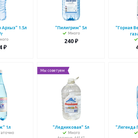
 Архыз" 1.5л
"Пилигрим" 5л
"Горная Ве
Много
/г
ного
240
₽
4
₽
Мы советуем
ж" 1л
"Ледниковая" 5л
"Легенда Г
таточно
Много
Артикул
: 44547