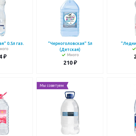
" 0.5л газ.
"Черноголовская" 5л
"Ледни
ного
(Детская)
Много
4
₽
210
₽
Мы советуем