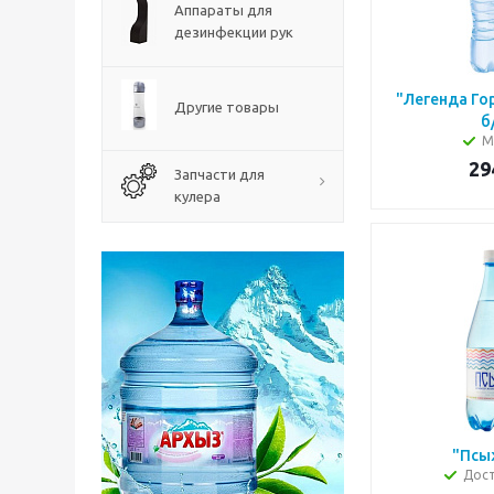
Аппараты для
дезинфекции рук
"Легенда Гор
Другие товары
б
М
29
Запчасти для
кулера
"Псы
Дос