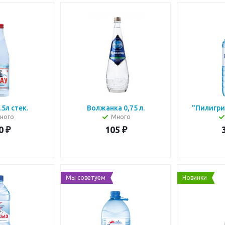
.5л стек.
Волжанка 0,75 л.
"Пилигрим
ного
Много
0
₽
105
₽
Мы советуем
Новинки