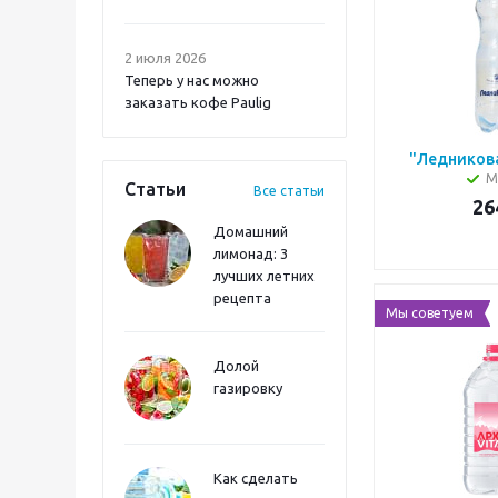
2 июля 2026
Теперь у нас можно
заказать кофе Paulig
"Ледниковая
М
Статьи
Все статьи
26
Домашний
лимонад: 3
лучших летних
рецепта
Мы советуем
Долой
газировку
Как сделать