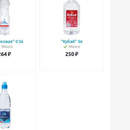
ковая" 0.5л
"Кубай" 5л
Много
Много
264
₽
250
₽