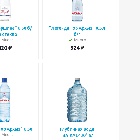
ршина" 0.5л б/
"Легенда Гор Архыз" 0.5 л
газа стекло
б/г
Много
Много
420
₽
924
₽
ор Архыз" 0.5л
Глубинная вода
Много
"BAIKAL430" 9л