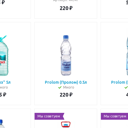
5
₽
220
₽
з" 5л
Prolom (Пролом) 0.5л
Prolom (
ного
Много
5
₽
220
₽
Мы советуем
Мы советуем