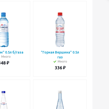
" 0.5л б/газа
"Горная Вершина" 0.5л
Много
газ
Много
348
₽
336
₽