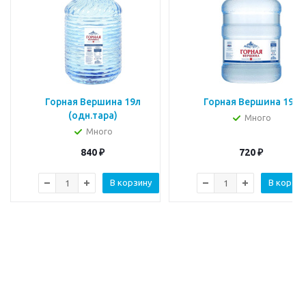
Горная Вершина 19л
Горная Вершина 19л
(одн.тара)
Много
Много
840
₽
720
₽
В корзину
В корзин