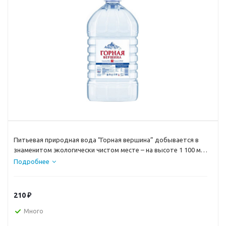
Питьевая природная вода “Горная вершина” добывается в
знаменитом экологически чистом месте – на высоте 1 100 м
над уровнем моря в поселке Нижний Архыз (Карачаево-
Подробнее
Черкесская Республика).
210
₽
Много