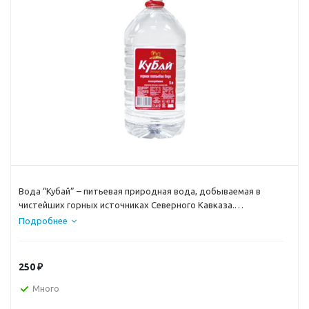
Вода “Кубай” – питьевая природная вода, добываемая в
чистейших горных источниках Северного Кавказа.
Кристально чистая обладает легким нейтральным вкусом
Подробнее
без посторонних примесей и запахов.
250
₽
Много