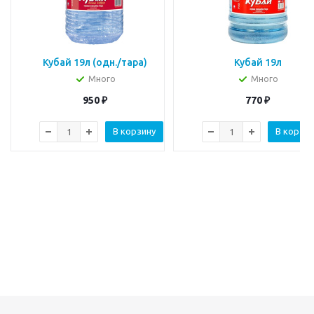
Кубай 19л (одн./тара)
Кубай 19л
Много
Много
950
₽
770
₽
В корзину
В корзин