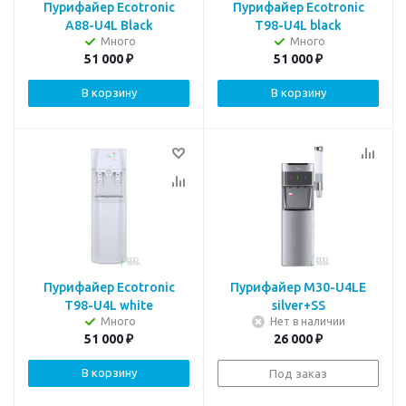
Пурифайер Ecotronic
Пурифайер Ecotronic
A88-U4L Black
T98-U4L black
Много
Много
51 000
₽
51 000
₽
В корзину
В корзину
Пурифайер Ecotronic
Пурифайер M30-U4LE
T98-U4L white
silver+SS
Много
Нет в наличии
51 000
₽
26 000
₽
В корзину
Под заказ