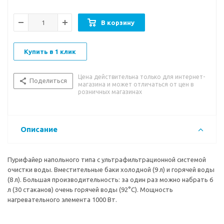
защитой на кране горячей воды, третий кран подачи
прохладной воды - поворотный (вода комнатной
В корзину
температуры). Съемный носик крана подачи воды комнатной
температуры. Также к крану комнатной температуры
подключен ограничитель давления воды.
Купить в 1 клик
Цена действительна только для интернет-
Поделиться
магазина и может отличаться от цен в
Индикация работы пурифайера, нагрева и охлаждения воды.
розничных магазинах
Корпус полностью белого цвета. Производство: Корея.
Описание
Пурифайер напольного типа с ультрафильтрационной системой
очистки воды. Вместительные баки холодной (9 л) и горячей воды
(8 л). Большая производительность: за один раз можно набрать 6
л (30 стаканов) очень горячей воды (92°С). Мощность
нагревательного элемента 1000 Вт.