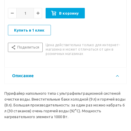
защитой на кране горячей воды, третий кран подачи
прохладной воды - поворотный (вода комнатной
В корзину
температуры). Съемный носик крана подачи воды комнатной
температуры. Также к крану комнатной температуры
подключен ограничитель давления воды.
Купить в 1 клик
Цена действительна только для интернет-
Поделиться
магазина и может отличаться от цен в
Индикация работы пурифайера, нагрева и охлаждения воды.
розничных магазинах
Корпус черного цвета с серебристыми вставками на
передней панели. Производство: Корея.
Описание
Пурифайер напольного типа с ультрафильтрационной системой
очистки воды. Вместительные баки холодной (9 л) и горячей воды
(8 л). Большая производительность: за один раз можно набрать 6
л (30 стаканов) очень горячей воды (92°С). Мощность
нагревательного элемента 1000 Вт.