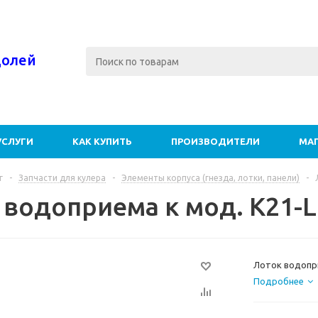
долей
УСЛУГИ
КАК КУПИТЬ
ПРОИЗВОДИТЕЛИ
МА
г
-
Запчасти для кулера
-
Элементы корпуса (гнезда, лотки, панели)
-
 водоприема к мод. K21-L
Лоток водопри
Подробнее