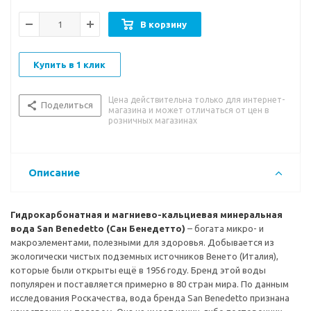
употреблять маленьким детям.
В корзину
Вкусовые особенности:
приятный легкий вкус воды.
Рекомендации к употреблению:
вода богата микро- и
Купить в 1 клик
макроэлементами, полезными для здоровья. Помогает при
заболеваниях мочевыводящих путей. Имеет невысокую
Цена действительна только для интернет-
минерализацию – может употребляться ежедневно в
Поделиться
магазина и может отличаться от цен в
качестве столовой воды. Обладает кристальной чистотой и
розничных магазинах
качеством – может употребляться и маленькими детьми.
Описание
Гидрокарбонатная и магниево-кальциевая минеральная
вода San Benedetto (Сан Бенедетто)
– богата микро- и
макроэлементами, полезными для здоровья. Добывается из
экологически чистых подземных источников Венето (Италия),
которые были открыты ещё в 1956 году. Бренд этой воды
популярен и поставляется примерно в 80 стран мира. По данным
исследования Роскачества, вода бренда San Benedetto признана