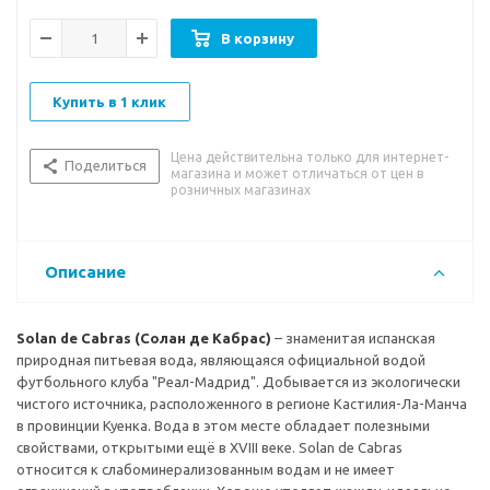
употребления.
В корзину
Вкусовые особенности:
приятный свежий и нейтральный
вкус.
Купить в 1 клик
Цена действительна только для интернет-
Поделиться
магазина и может отличаться от цен в
розничных магазинах
Описание
Solan de Cabras (Солан де Кабрас)
– знаменитая испанская
природная питьевая вода, являющаяся официальной водой
футбольного клуба "Реал-Мадрид". Добывается из экологически
чистого источника, расположенного в регионе Кастилия-Ла-Манча
в провинции Куенка. Вода в этом месте обладает полезными
свойствами, открытыми ещё в XVIII веке. Solan de Cabras
относится к слабоминерализованным водам и не имеет