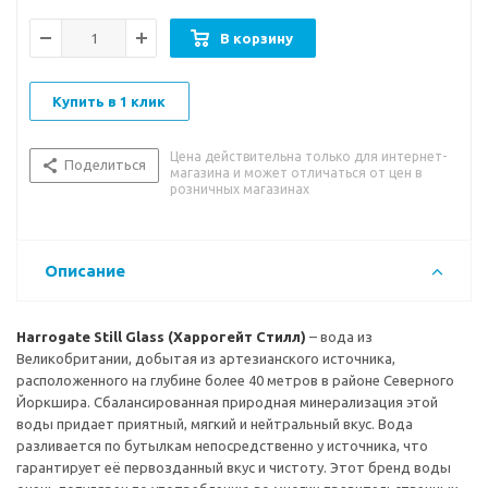
организациях Великобритании, а также элитных ресторанах.
Вода Harrogate не раз являлась официальным партнером
В корзину
английских турниров по игре в гольф.
Вкусовые особенности:
нейтральный водный вкус
Купить в 1 клик
Рекомендации к употреблению:
вода Harrogate имеет
Цена действительна только для интернет-
невысокую минерализацию, благодаря чему может
Поделиться
магазина и может отличаться от цен в
употребляться ежедневно в качестве столовой воды без
розничных магазинах
каких-либо ограничений. Она прекрасно дополнит любую
трапезу.
Описание
Harrogate Still Glass (Харрогейт Стилл)
– вода из
Великобритании, добытая из артезианского источника,
расположенного на глубине более 40 метров в районе Северного
Йоркшира. Сбалансированная природная минерализация этой
воды придает приятный, мягкий и нейтральный вкус. Вода
разливается по бутылкам непосредственно у источника, что
гарантирует её первозданный вкус и чистоту. Этот бренд воды