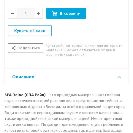
2009 г. Европейский центр исследований минеральной воды
присудил SPA первое место среди 2000 водных марок.
В корзину
В
кусовые особенности:
легкий приятный вкус воды
Купить в 1 клик
Рекомендации к употреблению:
благодаря
сбалансированному минеральному составу, невысокому
Цена действительна только для интернет-
уровню минерализации и природной чистоте, данная вода
Поделиться
магазина и может отличаться от цен в
прекрасно подходит для всех возрастных категорий -
розничных магазинах
детям, взрослым, кормящим и беременным женщинам.
Рекомендована также для людей, придерживающихся
гипонатриевой диеты.
Описание
SPA Reine (СПА Рейн)
– это природная минеральная столовая
вода, источник которой расположен в предгорьях чистейших и
живописных Арденн в Бельгии, на особо охраняемой территории.
Вода отличается первозданным вкусом и высоким качеством, а
также природной невысокой минерализацией. Имеет приятный
вкус и легко пьется. Подходит для ежедневного употребления в
качестве столовой воды как взрослым, так и детям. Благодаря