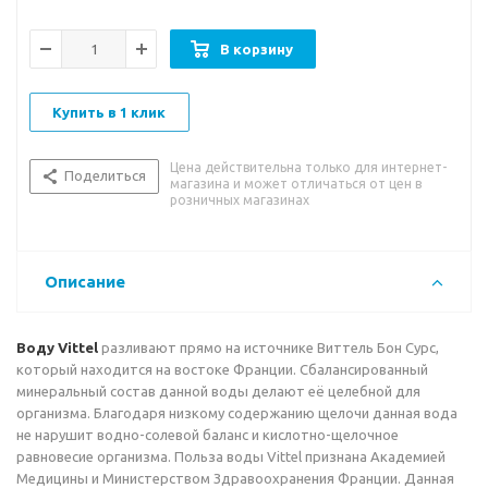
Вкусовые качества:
обладает мягким, нейтральным и
В корзину
лёгким вкусом.
Рекомендации к употреблению:
хорошо утоляет жажду,
Купить в 1 клик
способствует улучшению обмена веществ и поддержанию
водно-солевого баланса. Вода обладает кристальной
Цена действительна только для интернет-
чистотой и невысокой минерализацией – может
Поделиться
магазина и может отличаться от цен в
употребляться ежедневно в качестве столовой воды.
розничных магазинах
Описание
Воду Vittel
разливают прямо на источнике Виттель Бон Сурс,
который находится на востоке Франции. Сбалансированный
минеральный состав данной воды делают её целебной для
организма. Благодаря низкому содержанию щелочи данная вода
не нарушит водно-солевой баланс и кислотно-щелочное
равновесие организма. Польза воды Vittel признана Академией
Медицины и Министерством Здравоохранения Франции. Данная