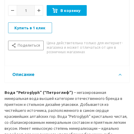
Вкусовые особенности:
мягкий, приятный водный вкус.
В корзину
Рекомендации к употреблению:
благодаря невысокой
минерализации и сбалансированному минеральному составу,
Купить в 1 клик
вода прекрасно подходит для ежедневного употребления
как взрослым, так и детям.
Цена действительна только для интернет-
Поделиться
магазина и может отличаться от цен в
розничных магазинах
Описание
Вода “Petroglyph” (“Петроглиф”)
– негазированная
минеральная вода высшей категории отечественного бренда в
приятном и стильном дизайне упаковки. Добывается из
чистейшего источника, расположенного в самом сердце
красивейших алтайских гор. Вода “Petroglyph” кристально чистая,
со сбалансированным минеральным составом и приятным легким
вкусом. Имеет невысокую степень минерализации – идеально