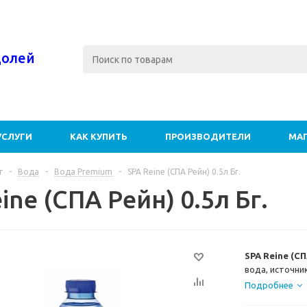
долей
УСЛУГИ
КАК КУПИТЬ
ПРОИЗВОДИТЕЛИ
МА
г
-
Вода
-
Вода Premium
-
SPA Reine (СПА Рейн) 0.5л Бг.
ine (СПА Рейн) 0.5л Бг.
SPA Reine (С
вода, источни
живописных Ар
Подробнее
Вода отличает