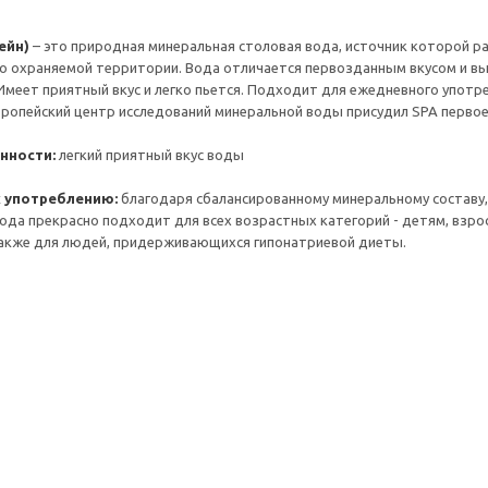
ейн)
– это природная минеральная столовая вода, источник которой р
обо охраняемой территории. Вода отличается первозданным вкусом и в
Имеет приятный вкус и легко пьется. Подходит для ежедневного употре
 Европейский центр исследований минеральной воды присудил SPA перво
нности:
легкий приятный вкус воды
 употреблению:
благодаря сбалансированному минеральному составу
вода прекрасно подходит для всех возрастных категорий - детям, вз
акже для людей, придерживающихся гипонатриевой диеты.