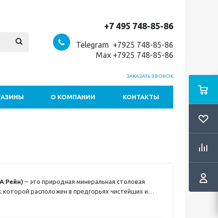
+7 495 748-85-86
Telegram +7
925 748-85-86
Max +7925 748-85-86
ЗАКАЗАТЬ ЗВОНОК
ГАЗИНЫ
О КОМПАНИИ
КОНТАКТЫ
ПА Рейн)
– это природная минеральная столовая
к которой расположен в предгорьях чистейших и
денн в Бельгии, на особо охраняемой территории.
ся первозданным вкусом и высоким качеством, а