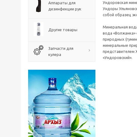
Ундоровская мине
Аппараты для
Ундоры Ульяновск
дезинфекции рук
собой образец эк
Минеральная вода
Другие товары
вода «Волжанка» 
природных (гумин
минеральные прир
Запчасти для
представителем Х
кулера
«Ундоровский».