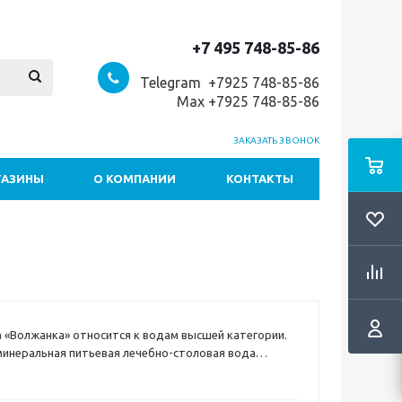
+7 495 748-85-86
Telegram +7
925 748-85-86
Max +7925 748-85-86
ЗАКАЗАТЬ ЗВОНОК
ГАЗИНЫ
О КОМПАНИИ
КОНТАКТЫ
 «Волжанка» относится к водам высшей категории.
инеральная питьевая лечебно-столовая вода
ходит на поверхность земли в экологически чистой
а Ундоры Ульяновского района и, благодаря