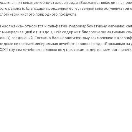
ральная питьевая лечебно-столовая вода «Волжанка» выходит на повер
ого района и, благодаря пройденной естественной многоступенчатой о
ологически чистого природного продукта.
 «Волжанка» относится к сульфатно–гидрокарбонатному магниево-каль
с минерализацией от 0,8 до 1,2 г/л содержит биологически активные ко
овых) соединений. Согласно бальнеологическому заключению и класси
одные питьевые» минеральная лечебно-столовая вода «Волжанка» на 
ХХIII группы лечебно-столовых вод с высоким содержанием органическ