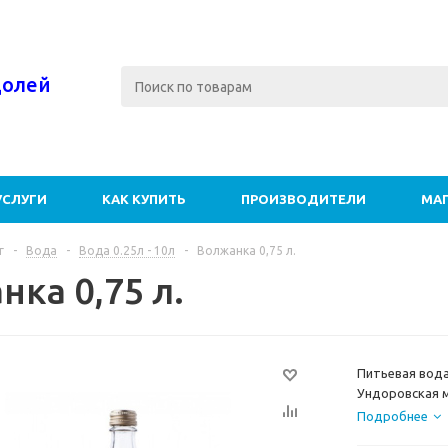
долей
УСЛУГИ
КАК КУПИТЬ
ПРОИЗВОДИТЕЛИ
МА
г
-
Вода
-
Вода 0.25л - 10л
-
Волжанка 0,75 л.
ка 0,75 л.
Питьевая вода
Ундоровская м
«Волжанка» вы
Подробнее
местности сел