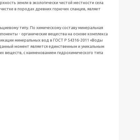
хность земли в экологически чистой местности села
чистке в породах древних горючих сланцев, являет
циевому типу. По химическому составу минеральная
мпоненты - органические вещества на основе комплекса
фикации минеральных вод в ГОСТ Р 54316-2011 «Воды
данный момент является единственным и уникальным
их веществ, с наименованием гидрохимического типа