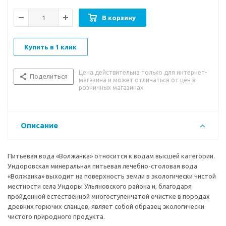
Минеральная вода «Волжанка» относится к сульфатно–
гидрокарбонатному магниево-кальциевому типу. По
В корзину
химическому составу минеральная вода «Волжанка» с
минерализацией от 0,8 до 1,2 г/л содержит биологически
активные компоненты - органические вещества на основе
Купить в 1 клик
комплекса природных (гуминовых) соединений. Согласно
бальнеологическому заключению и классификации
Цена действительна только для интернет-
минеральных вод в ГОСТ Р 54316-2011 «Воды минеральные
Поделиться
магазина и может отличаться от цен в
природные питьевые» минеральная лечебно-столовая вода
розничных магазинах
«Волжанка» на данный момент является единственным и
уникальным представителем ХХХIII группы лечебно-столовых
вод с высоким содержанием органических веществ, с
Описание
наименованием гидрохимического типа «Ундоровский».
Питьевая вода «Волжанка» относится к водам высшей категории.
Ундоровская минеральная питьевая лечебно-столовая вода
«Волжанка» выходит на поверхность земли в экологически чистой
местности села Ундоры Ульяновского района и, благодаря
пройденной естественной многоступенчатой очистке в породах
древних горючих сланцев, являет собой образец экологически
чистого природного продукта.