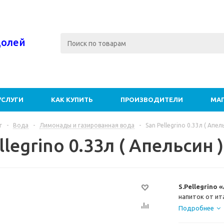
долей
УСЛУГИ
КАК КУПИТЬ
ПРОИЗВОДИТЕЛИ
МА
г
-
Вода
-
Лимонады и газированная вода
-
San Pellegrino 0.33л ( Апель
llegrino 0.33л ( Апельсин )
S.Pellegrino
напиток от ит
повседневных 
Подробнее
коктейлей. Со