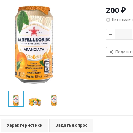
смешивается с
известного эк
200
₽
Пеллегрино-Те
альтернативой
Нет в налич
и усилителями 
Вкусовые кач
ароматного ап
Поделит
Рекомендаци
приятного осв
станет хороше
Рекомендуется
Характеристики
Задать вопрос