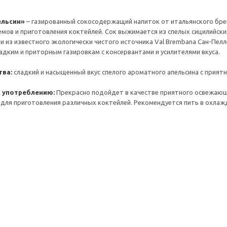
пельсин»
– газированный сокосодержащий напиток от итальянского бре
мов и приготовления коктейлей. Сок выжимается из спелых сицилийск
и из известного экологически чистого источника Val Brembana Сан-Пел
адким и приторным газировкам с консервантами и усилителями вкуса.
тва:
сладкий и насыщенный вкус спелого ароматного апельсина с прият
 употреблению:
Прекрасно подойдет в качестве приятного освежающе
для приготовления различных коктейлей. Рекомендуется пить в охлаж