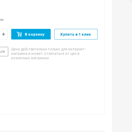
 минеральной водой природной газации из
ологически чистого источника Val Brembana Сан-
рме. Такое сочетание делает её отличной
 сладким и приторным газировкам с консервантами
ии
вкуса.
В корзину
Купить в 1 клик
ества:
сладкий и насыщенный вкус спелого
ельсина с приятным цитрусовым послевкусием.
Цена действительна только для интернет-
ься
магазина и может отличаться от цен в
и к употреблению:
Прекрасно подойдет в качестве
розничных магазинах
ежающего напитка на протяжении всего дня. Также
й основой для приготовления различных коктейлей.
 пить в охлажденном виде.