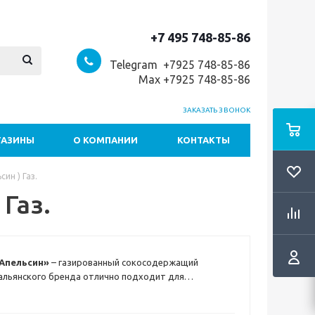
+7 495 748-85-86
Telegram +7
925 748-85-86
Max +7925 748-85-86
ЗАКАЗАТЬ ЗВОНОК
ГАЗИНЫ
О КОМПАНИИ
КОНТАКТЫ
син ) Газ.
 Газ.
 «Апельсин»
– газированный сокосодержащий
альянского бренда отлично подходит для
трапез, праздничных приемов и приготовления
к выжимается из спелых сицилийских фруктов и