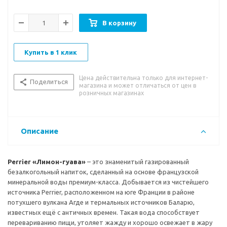
гуава» станет хорошей основой для приготовления
различных коктейлей. Относится к типу
В корзину
слабоминерализованных вод – может употребляться без
каких-либо ограничений.
Купить в 1 клик
Вкусовые особенности:
приятный вкус с оттенками гуавы и
лимона
Цена действительна только для интернет-
Поделиться
магазина и может отличаться от цен в
розничных магазинах
Описание
Perrier «Лимон-гуава»
– это знаменитый газированный
безалкогольный напиток, сделанный на основе французской
минеральной воды премиум-класса. Добывается из чистейшего
источника Perrier, расположенном на юге Франции в районе
потухшего вулкана Агде и термальных источников Баларю,
известных ещё с античных времен. Такая вода способствует
перевариванию пищи, утоляет жажду и хорошо освежает в жару