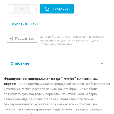
основой для приготовления коктейлей. Относится к типу
слабоминерализованных вод, может употребляться без
В корзину
каких-либо ограничений
Вкусовые качества:
приятный, освежающий вкус с
Купить в 1 клик
лимонным оттенком.
Цена действительна только для интернет-
Р
екомендации к употреблению:
Данная вода идеальна
Поделиться
магазина и может отличаться от цен в
как для обычного употребления, так и для приготовления
розничных магазинах
различных коктейлей. Относится к типу
слабоминерализованных вод, может употребляться без
каких-либо ограничений.
Описание
Французская минеральная вода "Perrier" с лимонным
вкусом
– вода премиум класса природной газации. Добывается из
источника Perrier, расположенном на юге Франции в районе
потухшего вулкана Агде и термальных источников Баларю,
известных еще с античных времен. Вода славится своим
бактериологическим составом, а именно его чистотой. Она
способствует перевариванию пищи, утоляет жажду и хорошо