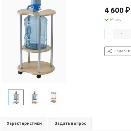
мм, подставка
мобильна благ
4 600
₽
дополнительно
поставляется 
Много
комплект вход
инструкция дл
Поделит
Характеристики
Задать вопрос