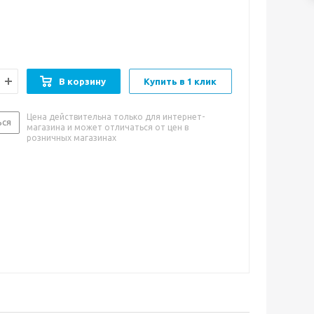
 имеет опоры из хромированной трубы. Также она
одаря основанию на колесной опоре, которое
 можно использовать в качестве полки. Продукция
в разобранном виде, упакованная в гофрокартон. В
ит вся необходимая фурнитура и удобная
я сборки.
В корзину
Купить в 1 клик
Цена действительна только для интернет-
ься
магазина и может отличаться от цен в
розничных магазинах