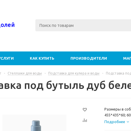
долей
УСЛУГИ
КАК КУПИТЬ
ПРОИЗВОДИТЕЛИ
МА
г
-
Стеллажи для воды
-
Подставка для кулера и воды
-
Подставка по
авка под бутыль дуб бел
Размеры в соб
455*435*60; 60
Подставки дл
Подробнее
бутылей 19л. 