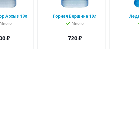
ор Архыз 19л
Горная Вершина 19л
Лед
Много
Много
00
₽
720
₽