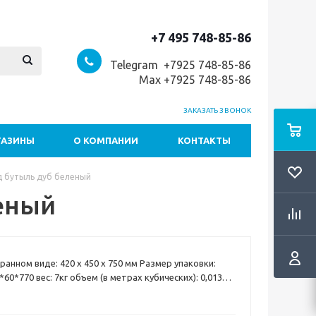
+7 495 748-85-86
Telegram +7
925 748-85-86
Max +7925 748-85-86
ЗАКАЗАТЬ ЗВОНОК
ГАЗИНЫ
О КОМПАНИИ
КОНТАКТЫ
д бутыль дуб беленый
еный
ранном виде: 420 х 450 х 750 мм Размер упаковки:
*60*770 вес: 7кг объем (в метрах кубических): 0,013
я воды - отличное решение проблемы размещения
дома или в офисе. Выполненная из материала МДФ 16