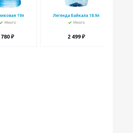
никовая 19л
Легенда Байкала 18.9л
Вод
В
Много
Много
780
₽
2 499
₽