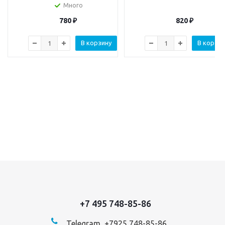
Много
780
₽
820
₽
В корзину
В корзин
+7 495 748-85-86
Telegram +7
925 748-85-86