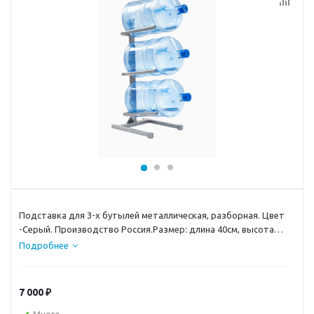
Подставка для 3-х бутылей металлическая, разборная. Цвет
-Серый. Производство Россия.Размер: длина 40см, высота
82см, ширина 35 см
Подробнее
7 000
₽