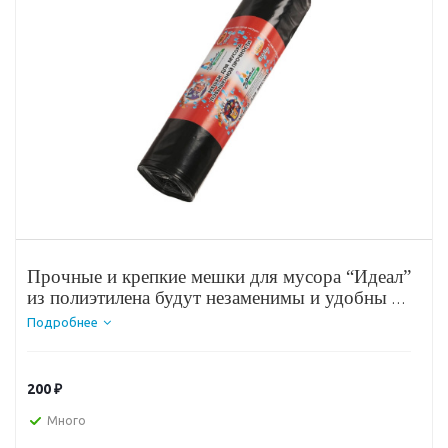
Прочные и крепкие мешки для мусора “Идеал”
из полиэтилена будут незаменимы и удобны в
хозяйстве при утилизации бытовых отходов.
Подробнее
Могут быть использованы для хранения
некоторых крупных вещей.
200
₽
Много