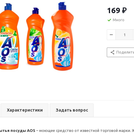
кожей рук. Мо
одной капли н
169
₽
Много
Поделит
Характеристики
Задать вопрос
ытья посуды AOS
– моющее средство от известной торговой марки. 