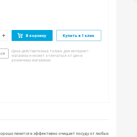
ющее средство экономно расходуется – достаточно
а губку. Большого объема упаковки хватит надолго.
В корзину
Купить в 1 клик
Цена действительна только для интернет-
ься
магазина и может отличаться от цен в
розничных магазинах
Хорошо пенится и эффективно очищает посуду от любых