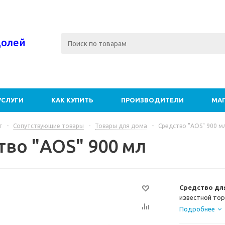
долей
УСЛУГИ
КАК КУПИТЬ
ПРОИЗВОДИТЕЛИ
МА
г
-
Сопутствующие товары
-
Товары для дома
-
Средство "AOS" 900 м
тво "AOS" 900 мл
Средство дл
известной тор
очищает посуд
Подробнее
оставляя разв