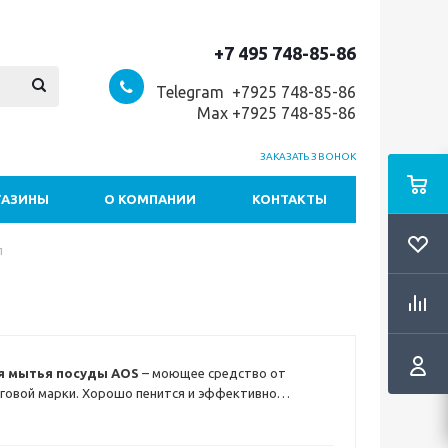
+7 495 748-85-86
Telegram +7
925 748-85-86
Max +7925 748-85-86
ЗАКАЗАТЬ ЗВОНОК
ГАЗИНЫ
О КОМПАНИИ
КОНТАКТЫ
л
я мытья посуды AOS
– моющее средство от
говой марки. Хорошо пенится и эффективно
у от любых загрязнений. Легко смывается водой, не
одов. Содержит в составе бальзам, ухаживающий за