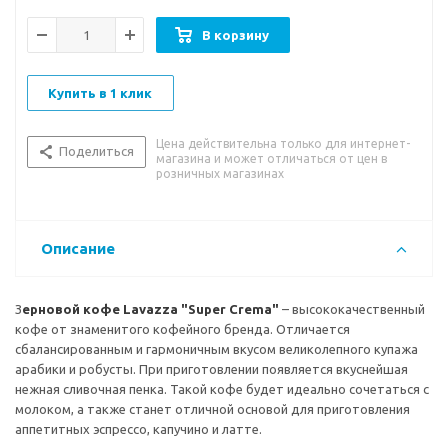
Вк
усовые особенности:
яркий насыщенный вкус с
шоколадными оттенками.
В корзину
Сорт зерна:
80% арабика, 20% робуста
Купить в 1 клик
Степень обжарки:
средняя
Цена действительна только для интернет-
Поделиться
магазина и может отличаться от цен в
розничных магазинах
Описание
З
ерновой кофе Lavazza "Super Crema"
– высококачественный
кофе от знаменитого кофейного бренда. Отличается
сбалансированным и гармоничным вкусом великолепного купажа
арабики и робусты. При приготовлении появляется вкуснейшая
нежная сливочная пенка. Такой кофе будет идеально сочетаться с
молоком, а также станет отличной основой для приготовления
аппетитных эспрессо, капучино и латте.