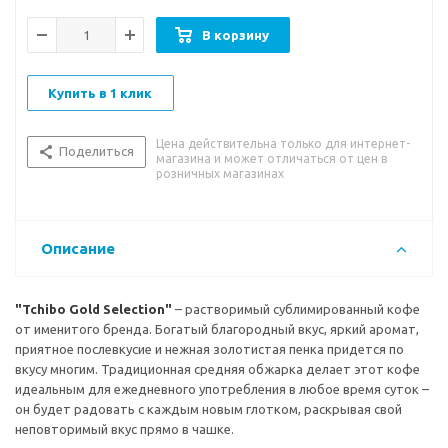
Вкусовые особенности:
насыщенный кофейный вкус с
изысканным ароматом и сладковатым послевкусием.
В корзину
Сорт зерна:
100%
Купить в 1 клик
Степень обжарки:
средняя.
Цена действительна только для интернет-
*Упаковка имеет несколько вариантов дизайна. Поставка
Поделиться
магазина и может отличаться от цен в
осуществляется в зависимости от наличия на складе.
розничных магазинах
Описание
"Tchibo Gold Selection"
– растворимый сублимированный кофе
от именитого бренда. Богатый благородный вкус, яркий аромат,
приятное послевкусие и нежная золотистая пенка придется по
вкусу многим. Традиционная средняя обжарка делает этот кофе
идеальным для ежедневного употребления в любое время суток –
он будет радовать с каждым новым глотком, раскрывая свой
неповторимый вкус прямо в чашке.