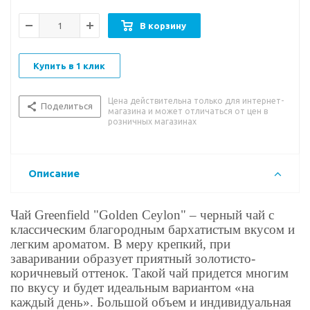
вариантом не только для дома, но и для офиса
или поездок.
В корзину
Вкусовые особенности: приятный
Купить в 1 клик
бархатистый насыщенный традиционный вкус
чая.
Цена действительна только для интернет-
Поделиться
магазина и может отличаться от цен в
розничных магазинах
Описание
Чай Greenfield "Golden Ceylon" – черный чай с
классическим благородным бархатистым вкусом и
легким ароматом. В меру крепкий, при
заваривании образует приятный золотисто-
коричневый оттенок. Такой чай придется многим
по вкусу и будет идеальным вариантом «на
каждый день». Большой объем и индивидуальная