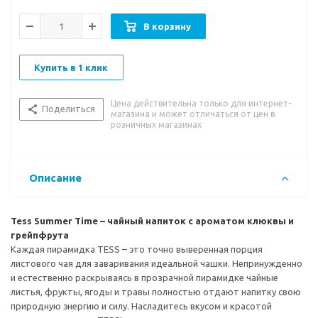
заманчивой кислинки гибискуса.
В корзину
Купить в 1 клик
Цена действительна только для интернет-
Поделиться
магазина и может отличаться от цен в
розничных магазинах
Описание
Tess Summer Time – чайный напиток с ароматом клюквы и
грейпфрута
Каждая пирамидка TESS – это точно выверенная порция
листового чая для заваривания идеальной чашки. Непринужденно
и естественно раскрываясь в прозрачной пирамидке чайные
листья, фрукты, ягоды и травы полностью отдают напитку свою
природную энергию и силу. Насладитесь вкусом и красотой