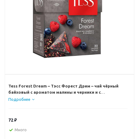
Tess Forest Dream – Тэсс Форест Дрим – чай чёрный
байховый с ароматом малины и черники и с
растительными компонентами
Подробнее
Чудесная композиция благородного цейлонского чая с
кусочками лесной малины и ароматом черники открывает
новый великолепный вкус, в котором слышится благоухание
72
₽
лесной опушки, согретой июльским солнцем.
Много
Каждая пирамидка TESS – это точно выверенная порция