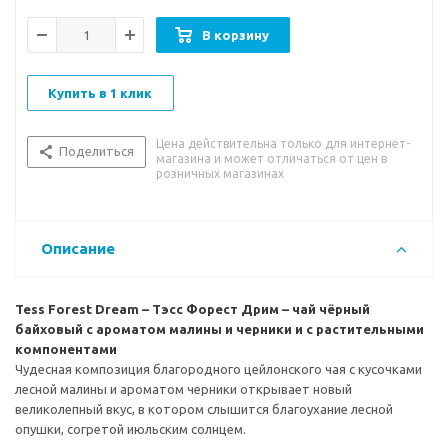
листового чая для заваривания идеальной чашки.
Непринужденно и естественно раскрываясь в прозрачной
В корзину
пирамидке чайные листья, фрукты, ягоды и травы
полностью отдают напитку свою природную энергию и силу.
Насладитесь вкусом и красотой превосходного чая TESS!
Купить в 1 клик
Цена действительна только для интернет-
Поделиться
магазина и может отличаться от цен в
розничных магазинах
Описание
Tess Forest Dream – Тэсс Форест Дрим – чай чёрный
байховый с ароматом малины и черники и с растительными
компонентами
Чудесная композиция благородного цейлонского чая с кусочками
лесной малины и ароматом черники открывает новый
великолепный вкус, в котором слышится благоухание лесной
опушки, согретой июльским солнцем.