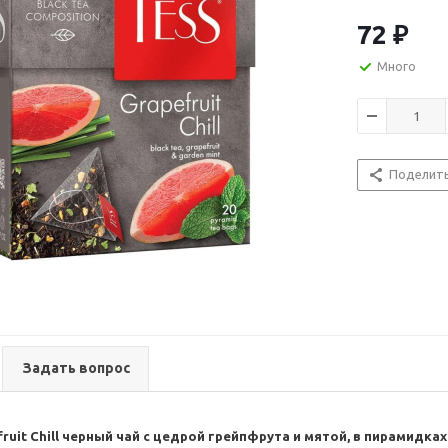
цитрусовый а
Тип чая: черн
72
₽
ароматизиро
Состав: чай ч
Много
ароматизатор 
Вкус: грейпфру
Поделит
Задать вопрос
fruit Chill черный чай с цедрой грейпфрута и мятой, в пирамидках