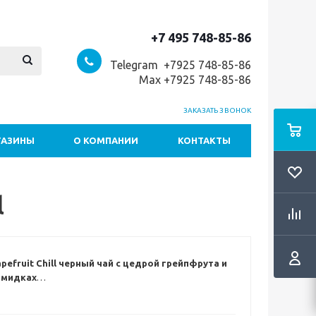
+7 495 748-85-86
Telegram +7
925 748-85-86
Max +7925 748-85-86
ЗАКАЗАТЬ ЗВОНОК
ГАЗИНЫ
О КОМПАНИИ
КОНТАКТЫ
l
pefruit Chill черный чай с цедрой грейпфрута и
амидках
у настроению – черный чай Grapefruit Chill. Свежая
расс с сочным грейпфрутом, дающим глубокий