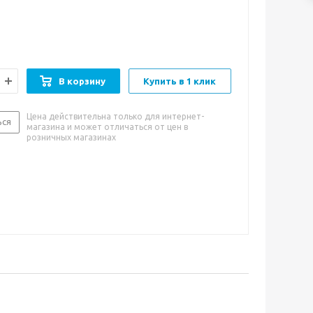
ромат.
ый фруктовый травяной листовой
ванный
ерный байховый, мята, ароматизатор "грейпфрут",
"свежая мята", цедра грейпфрута, лемонграсс
т, лемонграсс, мята
В корзину
Купить в 1 клик
Цена действительна только для интернет-
ься
магазина и может отличаться от цен в
розничных магазинах