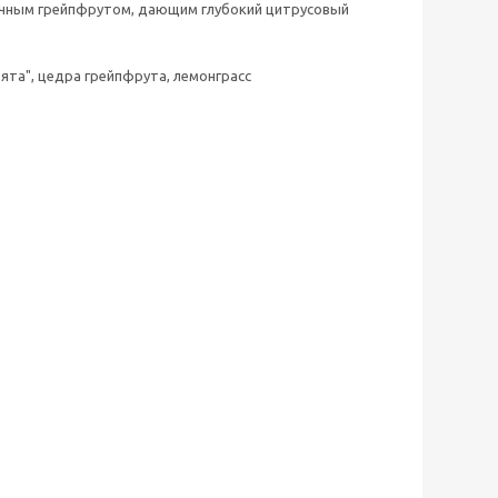
с сочным грейпфрутом, дающим глубокий цитрусовый
ята", цедра грейпфрута, лемонграсс