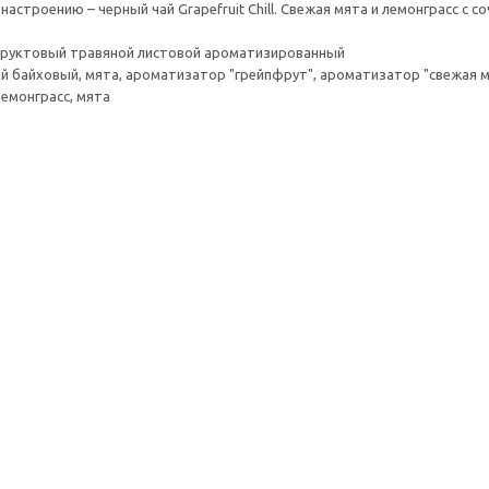
настроению – черный чай Grapefruit Chill. Свежая мята и лемонграсс 
 фруктовый травяной листовой ароматизированный
ый байховый, мята, ароматизатор "грейпфрут", ароматизатор "свежая м
лемонграсс, мята