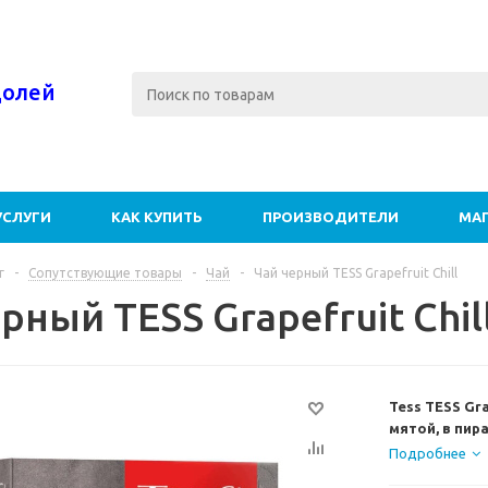
долей
УСЛУГИ
КАК КУПИТЬ
ПРОИЗВОДИТЕЛИ
МА
г
-
Сопутствующие товары
-
Чай
-
Чай черный TESS Grapefruit Chill
рный TESS Grapefruit Chil
Tess TESS Gra
мятой, в пир
Ключ к хорошем
Подробнее
мята и лемонг