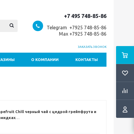
+7 495 748-85-86
Telegram +7
925 748-85-86
Max +7925 748-85-86
ЗАКАЗАТЬ ЗВОНОК
ГАЗИНЫ
О КОМПАНИИ
КОНТАКТЫ
pefruit Chill черный чай с цедрой грейпфрута и
амидках
у настроению – черный чай Grapefruit Chill. Свежая
расс с сочным грейпфрутом, дающим глубокий