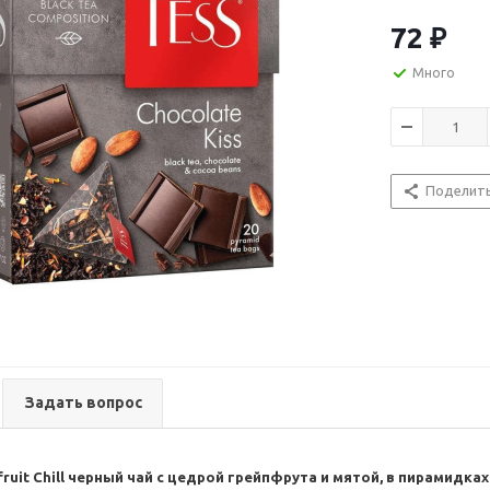
цитрусовый а
Тип чая: черн
72
₽
ароматизиро
Состав: чай ч
Много
ароматизатор 
Вкус: грейпфру
Поделит
Задать вопрос
fruit Chill черный чай с цедрой грейпфрута и мятой, в пирамидках