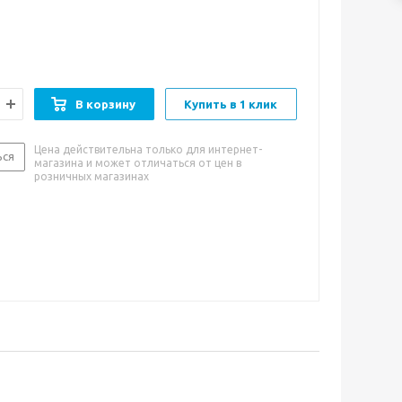
ромат.
ый фруктовый травяной листовой
ванный
ерный байховый, мята, ароматизатор "грейпфрут",
"свежая мята", цедра грейпфрута, лемонграсс
т, лемонграсс, мята
В корзину
Купить в 1 клик
Цена действительна только для интернет-
ься
магазина и может отличаться от цен в
розничных магазинах