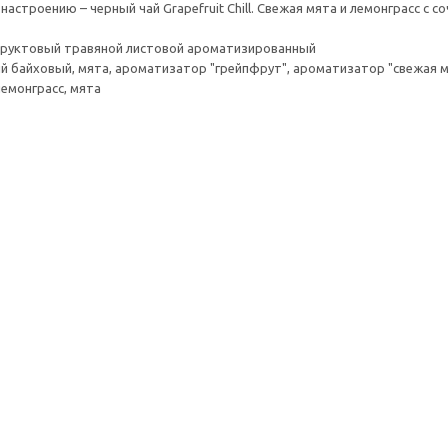
настроению – черный чай Grapefruit Chill. Свежая мята и лемонграсс 
 фруктовый травяной листовой ароматизированный
ый байховый, мята, ароматизатор "грейпфрут", ароматизатор "свежая м
лемонграсс, мята