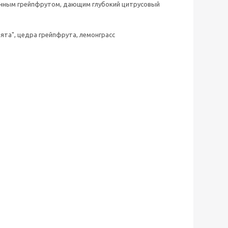
с сочным грейпфрутом, дающим глубокий цитрусовый
ята", цедра грейпфрута, лемонграсс