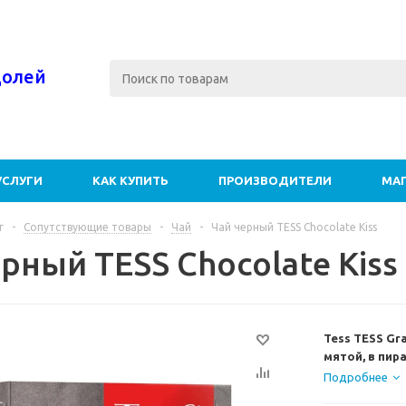
долей
УСЛУГИ
КАК КУПИТЬ
ПРОИЗВОДИТЕЛИ
МА
г
-
Сопутствующие товары
-
Чай
-
Чай черный TESS Choсolate Kiss
рный TESS Choсolate Kiss
Tess TESS Gra
мятой, в пир
Ключ к хорошем
Подробнее
мята и лемонг